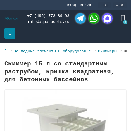
Вход по СМС
0
0
+7 (495) 778-89-93
info@aqua-pools.ru
0
Telegram
WhatsApp
MAX
Закладные элементы и оборудование
Скиммеры
Ски
Скиммер 15 л со стандартным
раструбом, крышка квадратная,
для бетонных бассейнов