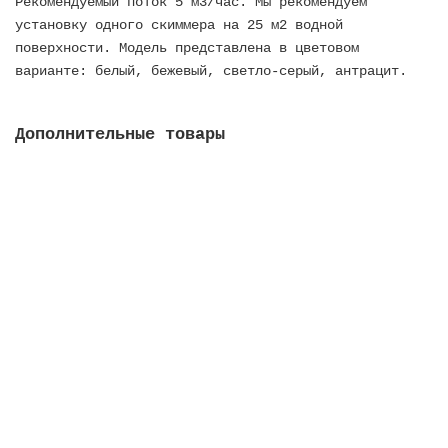
Рекомендуемый поток 5 м3/час. Мы рекомендуем
установку одного скиммера на 25 м2 водной
поверхности. Модель представлена в цветовом
варианте: белый, бежевый, светло-серый, антрацит.
Дополнительные товары
Форсунка выпускная Multiflow, внеш. д. 2, внутр.
д. 50 мм, для бетонных баcсейнов