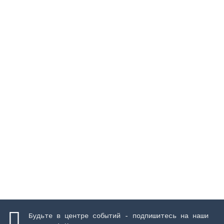
Поплавок для скиммера 15 л
Закончился
2379 руб.
Закончился
Будьте в центре событий - подпишитесь на наши