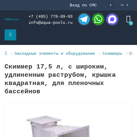
Вход по СМС
0
0
+7 (495) 778-89-93
info@aqua-pools.ru
0
Telegram
WhatsApp
MAX
Закладные элементы и оборудование
Скиммеры
Ски
Скиммер 17,5 л, с широким,
удлиненным раструбом, крышка
квадратная, для пленочных
бассейнов