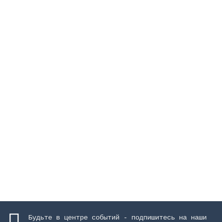
Поплавок для скиммера 17,5 л
Закончился
2347 руб.
Закончился
Будьте в центре событий - подпишитесь на наши