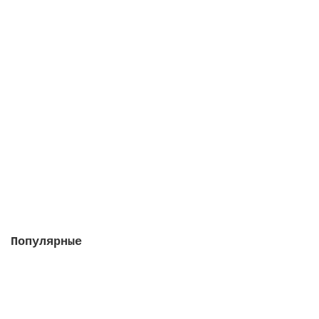
Кларитаб, 2 упаковки в 1 штуке
Закончился
2412 руб.
Закончился
Популярные