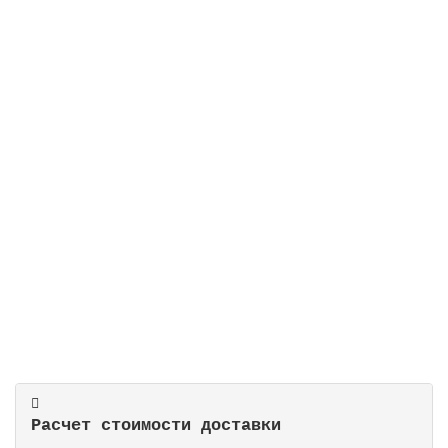
Альгицид с осветлителем, 1 л
В наличии
1206 руб.
В корзину
Расчет стоимости доставки