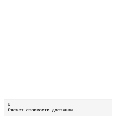
Альгицид с осветлителем, 1 л
В наличии
1217 руб.
В корзину
Расчет стоимости доставки