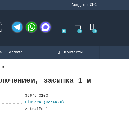
Вход по СМС
3
u
0
0
0
Telegram
WhatsApp
MAX
а и оплата
Контакты
 м
ключением, засыпка 1 м
36676-0100
Fluidra (Испания)
AstralPool