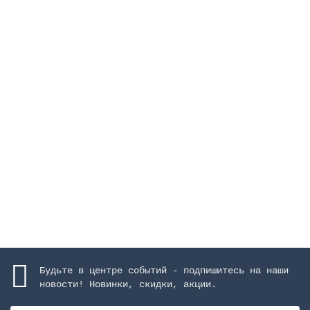
Фильтр Millennium Ø 480 мм, 9 м3/ч, с боковым
подключениeм, засыпка 0,4-0,5 м
Закончился
79659 руб.
Закончился
Будьте в центре событий - подпишитесь на наши
новости! Новинки, скидки, акции.