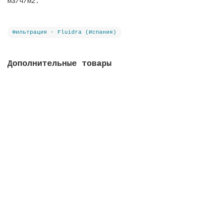
м3/ч/м2.
Фильтрация - Fluidra (Испания)
Дополнительные товары
Фильтрат стеклянный Active Clear Glass, фракция 3-
7 мм