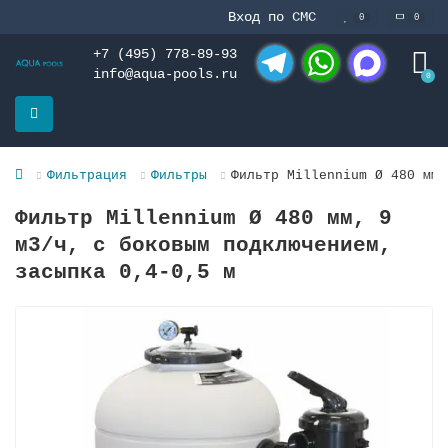
Вход по СМС
0
0
+7 (495) 778-89-93
info@aqua-pools.ru
0
Telegram
WhatsApp
MAX
Фильтрация
Фильтры
Фильтр Millennium Ø 480 мм,
Фильтр Millennium Ø 480 мм, 9
м3/ч, с боковым подключением,
засыпка 0,4-0,5 м