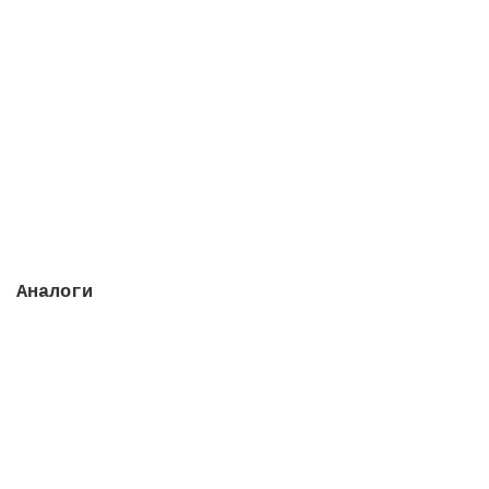
Насос Sena 9 м3/ч, 0.56 кВт, II, с префильтром,
пластик
Закончился
72277 руб.
Закончился
Аналоги