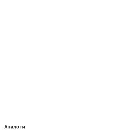
Группа вентильная из 5 ручных вентилей, 125 мм
Закончился
605205 руб.
Закончился
Аналоги