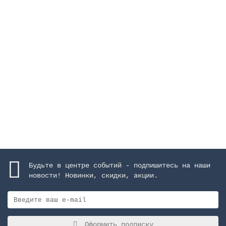
Фильтр Praga Ø 1800 мм, 76 м3/ч, с боковым
подключением, засыпка 1 м, 4 Бар
Закончился
1607260 руб.
Закончился
Будьте в центре событий - подпишитесь на наши
новости! Новинки, скидки, акции.
Оформить подписку