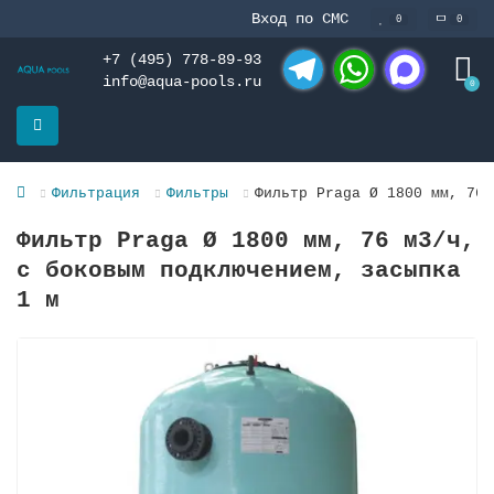
Вход по СМС
0
0
+7 (495) 778-89-93
info@aqua-pools.ru
0
Telegram
WhatsApp
MAX
Фильтрация
Фильтры
Фильтр Praga Ø 1800 мм, 76 
Фильтр Praga Ø 1800 мм, 76 м3/ч,
с боковым подключением, засыпка
1 м