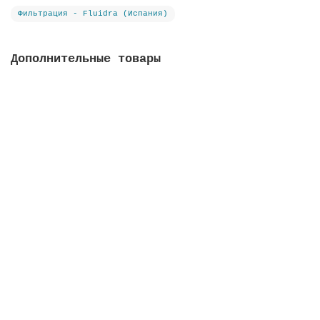
Фильтрация - Fluidra (Испания)
Дополнительные товары
Фильтрат стеклянный Active Clear Glass, фракция 3-
7 мм
В наличии