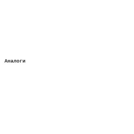
Закончился
462626 руб.
Закончился
Аналоги