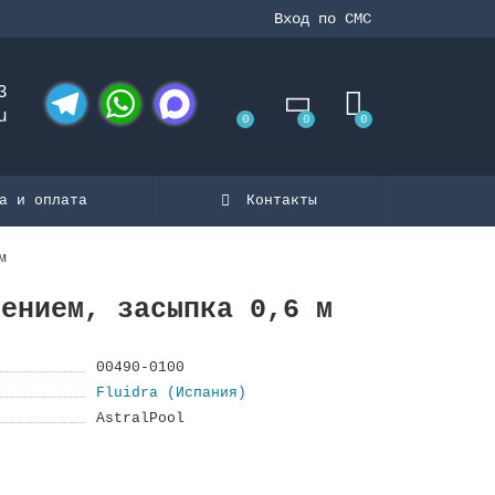
Вход по СМС
3
u
0
0
0
Telegram
WhatsApp
MAX
а и оплата
Контакты
м
чением, засыпка 0,6 м
00490-0100
Fluidra (Испания)
AstralPool