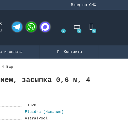
Вход по СМС
3
u
0
0
0
Telegram
WhatsApp
MAX
а и оплата
Контакты
 4 Бар
нием, засыпка 0,6 м, 4
11328
Fluidra (Испания)
AstralPool