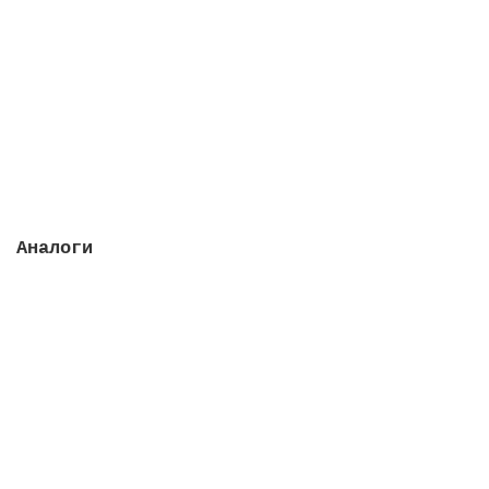
Группа вентильная из 5 ручных вентилей, 125 мм
Закончился
610212 руб.
Закончился
Аналоги