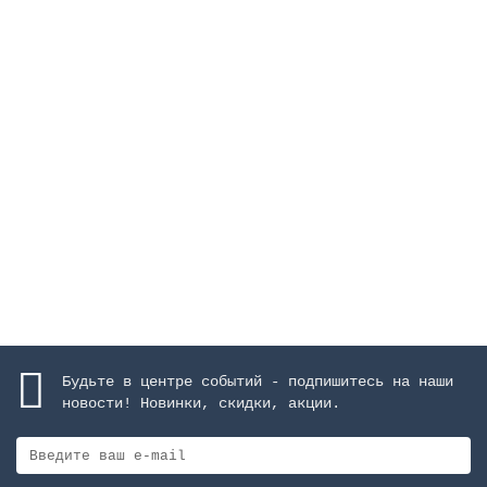
Фильтр Europe Ø 1800 мм, 101 м3/ч, с боковым
подключением, засыпка 1 м
Закончился
1981603 руб.
Закончился
Будьте в центре событий - подпишитесь на наши
новости! Новинки, скидки, акции.