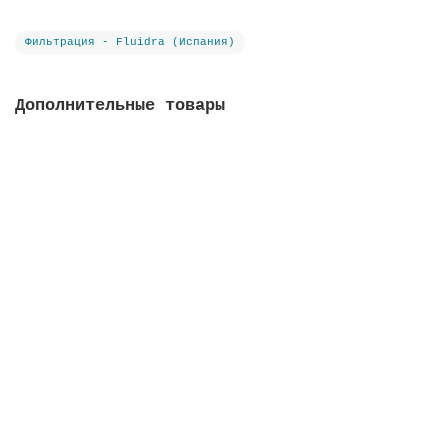
Фильтрация - Fluidra (Испания)
Дополнительные товары
Фильтрат стеклянный Active Clear Glass, фракция 3-
7 мм
В наличии