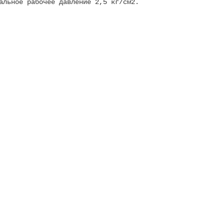
альное рабочее давление 2,5 кг/см2.
1/2, конфигурaция 3