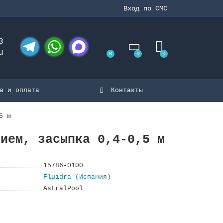
Вход по СМС
3
u
0
0
0
Telegram
WhatsApp
MAX
а и оплата
Контакты
5 м
нием, засыпка 0,4-0,5 м
15786-0100
Fluidra (Испания)
AstralPool