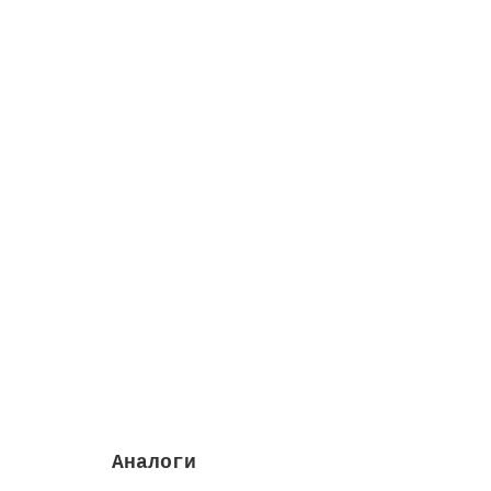
Насос Sena 14 м3/ч, 0.94 кВт, III, с префи
Высота м:
0.37
Префильтр входит:
да
Дли
Закончился
84876 руб.
Закончился
Аналоги