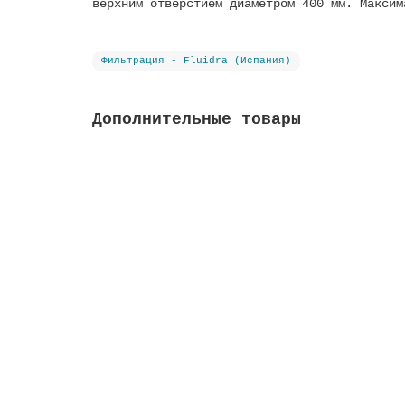
верхним отверстием диаметром 400 мм. Максим
Фильтрация - Fluidra (Испания)
Дополнительные товары
Вентиль Classic с патрубком, соединение 1 