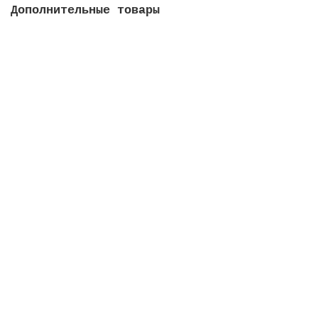
Дополнительные товары
Закладная труба для форсунки 2, задний наружный
д.63 мм, для бетонных бассейнов
Закончился
1813 руб.