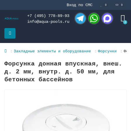
Вход по СМС
0
0
+7 (495) 778-89-93
info@aqua-pools.ru
0
Telegram
WhatsApp
MAX
Закладные элементы и оборудование
Форсунки
Фор
Форсунка донная впускная, внеш.
д. 2 мм, внутр. д. 50 мм, для
бетонных бассейнов