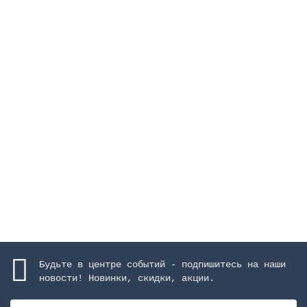
Решетка переливная, высота 22 мм, ширина 295 мм,
цвeт белый
Закончился
184 руб.
Закончился
Будьте в центре событий - подпишитесь на наши
новости! Новинки, скидки, акции.