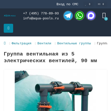
Вход по СМС
0
0
+7 (495) 778-89-93
info@aqua-pools.ru
0
Telegram
WhatsApp
MAX
Фильтрация
Вентили
Вентильные группы
Группа 
Группа вентильная из 5
электрических вентилей, 90 мм