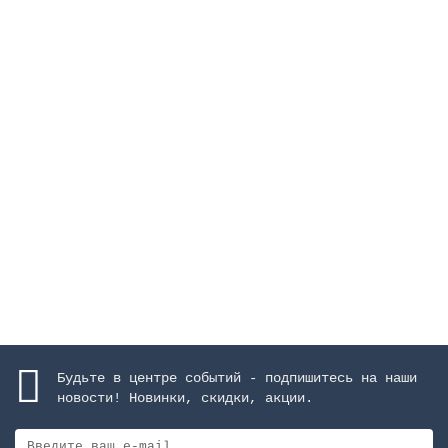
Держатель стеновой для вентильных групп, диаметр
90 мм
Закончился
12338 руб.
Закончился
Будьте в центре событий - подпишитесь на наши
новости! Новинки, скидки, акции.