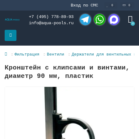
Вход по СМС
0
0
+7 (495) 778-89-93
info@aqua-pools.ru
0
Telegram
WhatsApp
MAX
Фильтрация
Вентили
Держатели для вентильных гр
Кронштейн с клипсами и винтами,
диаметр 90 мм, пластик