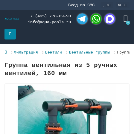
Вход по СМС
0
0
+7 (495) 778-89-93
info@aqua-pools.ru
0
Telegram
WhatsApp
MAX
Фильтрация
Вентили
Вентильные группы
Группа 
Группа вентильная из 5 ручных
вентилей, 160 мм