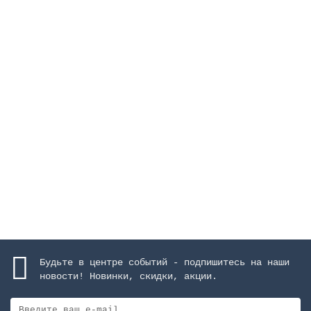
Держатель стеновой для вентильных групп, диаметр
160 мм
Закончился
15170 руб.
Закончился
Будьте в центре событий - подпишитесь на наши
новости! Новинки, скидки, акции.