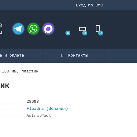
Вход по СМС
3
u
0
0
0
Telegram
WhatsApp
MAX
а и оплата
Контакты
 160 мм, пластик
тик
28698
Fluidra (Испания)
AstralPool