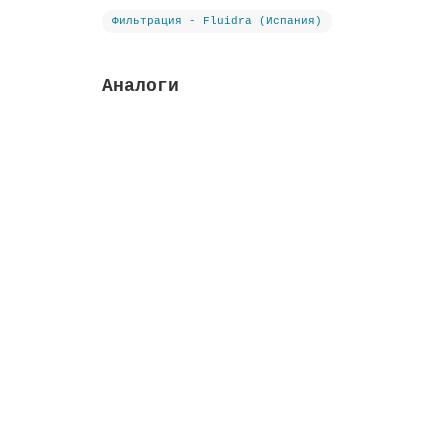
Фильтрация - Fluidra (Испания)
Аналоги
Кронштейн с клипсами и винтами, диаметр 90
Высота м:
0.09
Длина м:
0.38
Ширина м
Закончился