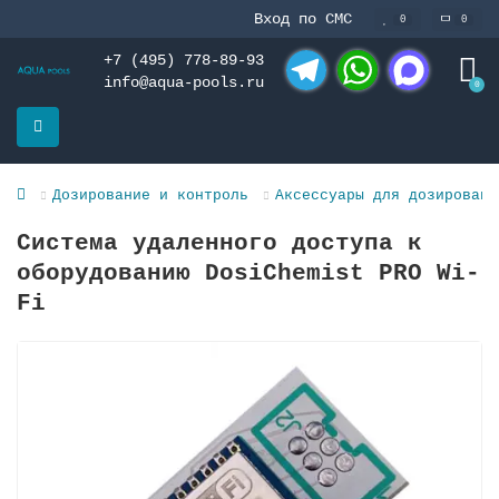
Вход по СМС
0
0
+7 (495) 778-89-93
info@aqua-pools.ru
0
Telegram
WhatsApp
MAX
Дозирование и контроль
Аксессуары для дозировани
Система удаленного доступа к
оборудованию DosiChemist PRO Wi-
Fi