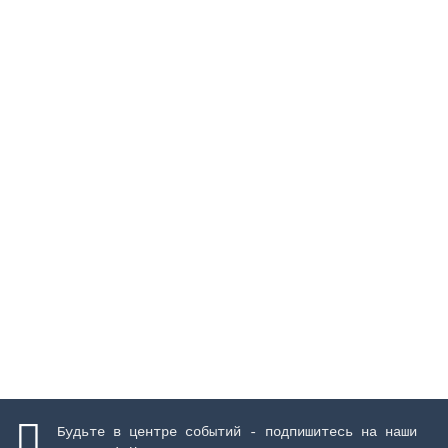
Поплавок для скиммера 15 л
Закончился
2401 руб.
Закончился
Будьте в центре событий - подпишитесь на наши