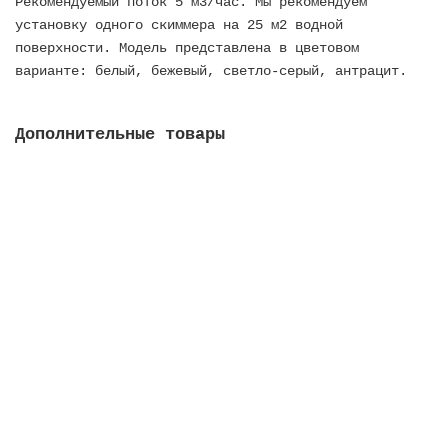
Рекомендуемый поток 5 м3/час. Мы рекомендуем
установку одного скиммера на 25 м2 водной
поверхности. Модель представлена в цветовом
варианте: белый, бежевый, светло-серый, антрацит.
Дополнительные товары
Форсунка выпускная Multiflow, внеш. д. 2, внутр.
д. 50 мм, для бетонных баcсейнов