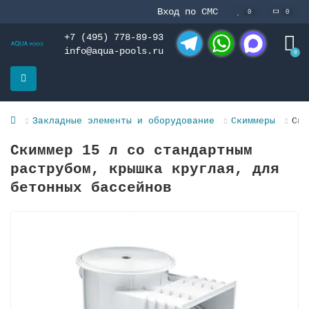
Вход по СМС
0
0
+7 (495) 778-89-93
info@aqua-pools.ru
0
Telegram
WhatsApp
MAX
Закладные элементы и оборудование
Скиммеры
Ски
Скиммер 15 л со стандартным
раструбом, крышка круглая, для
бeтонных бассейнов