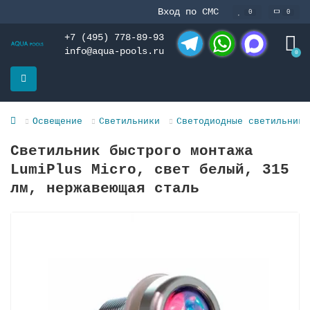
Вход по СМС
0
0
+7 (495) 778-89-93
info@aqua-pools.ru
0
Telegram
WhatsApp
MAX
Освещение
Светильники
Светодиодные светильники
Светильник быстрого монтажа
LumiPlus Micro, свет белый, 315
лм, нержавеющая сталь