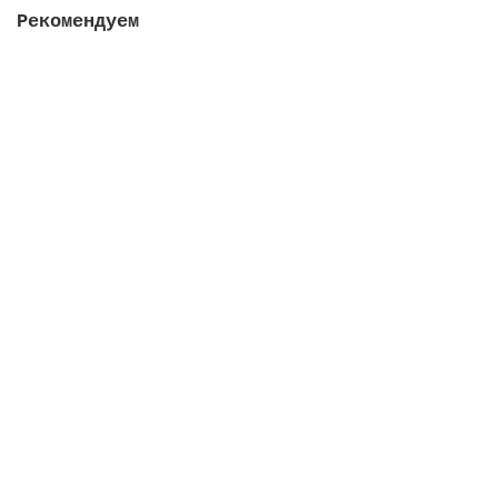
Рекомендуем
Светильник LumiPlus Design, RGB, 2544 лм, Inox
В наличии
112988 руб.
В корзину