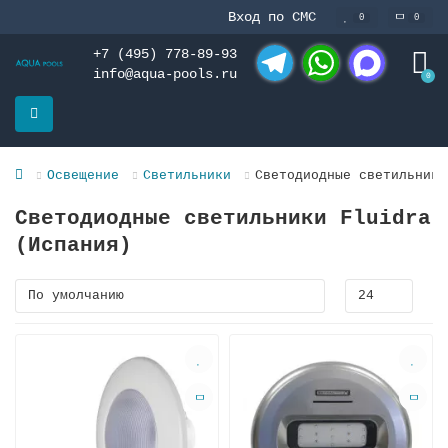
Вход по СМС
0
0
+7 (495) 778-89-93
info@aqua-pools.ru
0
Telegram
WhatsApp
MAX
Освещение
Светильники
Светодиодные светильники
Светодиодные светильники Fluidra
(Испания)