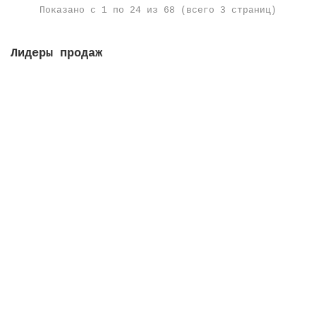
Показано с 1 по 24 из 68 (всего 3 страниц)
Лидеры продаж
Решетка переливная, высота 35 мм, ширина 295 мм,
цвет белый
Закончился