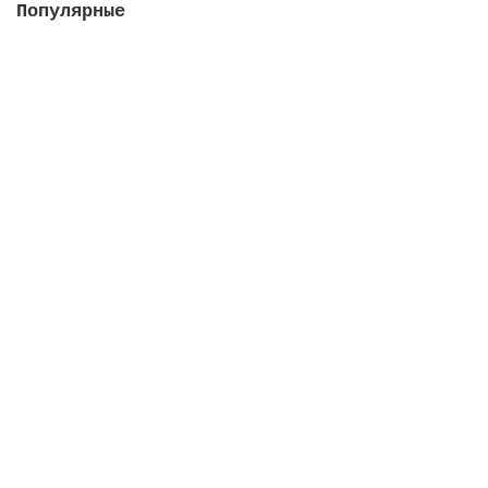
Популярные
Насос Colorado 115 м3/ч, 5.5 кВт, III, с
префильтром (плaстиковая крыльчатка)
Закончился
401713 руб.