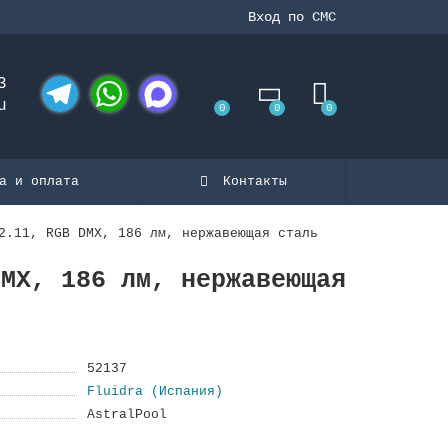
Вход по СМС
3
u
0
0
0
Telegram
WhatsApp
MAX
а и оплата
Контакты
2.11, RGB DMX, 186 лм, нержавеющая сталь
DMX, 186 лм, нержавеющая
52137
Fluidra (Испания)
AstralPool