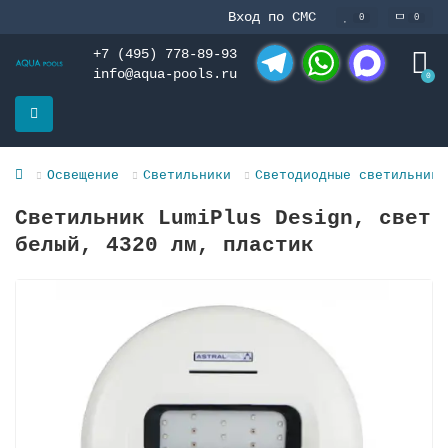
Вход по СМС
0
0
+7 (495) 778-89-93
info@aqua-pools.ru
0
Telegram
WhatsApp
MAX
Освещение
Светильники
Светодиодные светильники
Светильник LumiPlus Design, свет
белый, 4320 лм, пластик