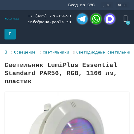
Вход по СМС
0
0
+7 (495) 778-89-93
info@aqua-pools.ru
0
Telegram
WhatsApp
MAX
Освещение
Светильники
Светодиодные светильники
Светильник LumiPlus Essential
Standard PAR56, RGB, 1100 лм,
пластик