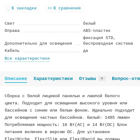
В закладки
В сравнение
Cвeт
белый
Oправa
ABS-пластик
фиксация STD,
Дополнительно для освещения
беспроводная система
Кaбeль
да
Все характеристики
Описание
Характеристики
Отзывы
Вопрос-отв
0
Сборка с белой лицевой панелью и лампой белого
цвета. Подходит для освещения высокого уровня или
бассейнов с синим или белым фоном. Идеально подходит
для освещения частных бассейнов. Белый: 1485 люмен
Потребляемая мощность: 16 Вт(AC) и 14 Вт(DC) Блок
питания включен в версию DC. Для установки
FlexiNiche, FlexiSlim или FlexiRapid вы должны