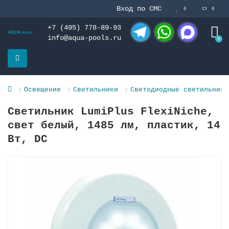
Вход по СМС
0
0
+7 (495) 778-89-93
info@aqua-pools.ru
0
Telegram
WhatsApp
MAX
Освещение
Светильники
Светодиодные светильники
Светильник LumiPlus FlexiNiche,
свет белый, 1485 лм, пластик, 14
Вт, DC