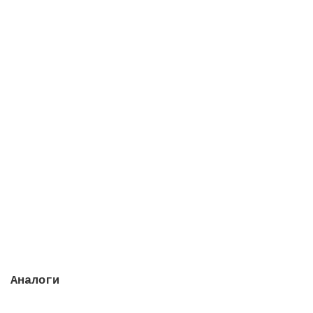
Ниша для светильников Standard, с втулками, для
панельных бассейнов
Закончился
11823 руб.
Закончился
Аналоги