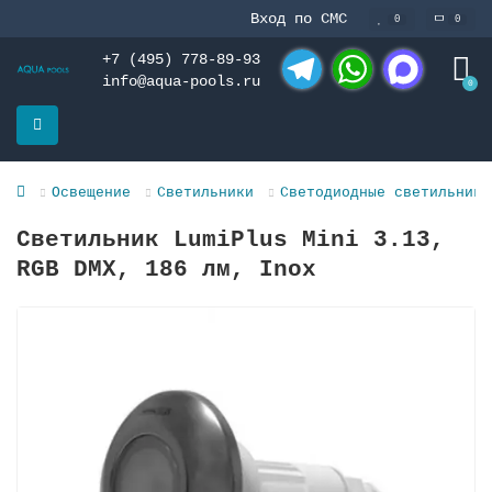
Вход по СМС
0
0
+7 (495) 778-89-93
info@aqua-pools.ru
0
Telegram
WhatsApp
MAX
Освещение
Светильники
Светодиодные светильники
Светильник LumiPlus Mini 3.13,
RGB DMX, 186 лм, Inоx