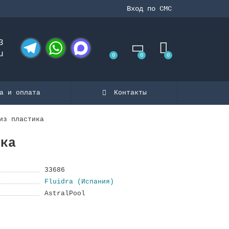
Вход по СМС
3
u
0
0
0
Telegram
WhatsApp
MAX
а и оплата
Контакты
из плаcтика
ика
33686
Fluidra (Испания)
AstralPool