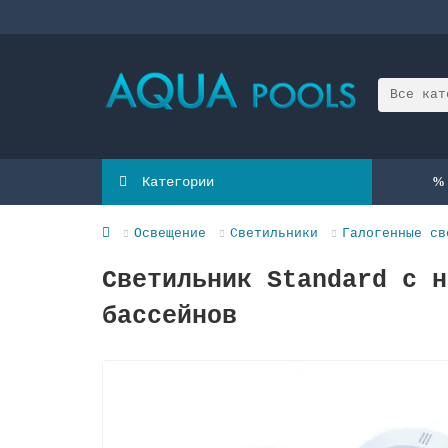
Все кат
Категории
Освещение
Светильники
Галогенные св
Светильник Standard с н
бассейнов