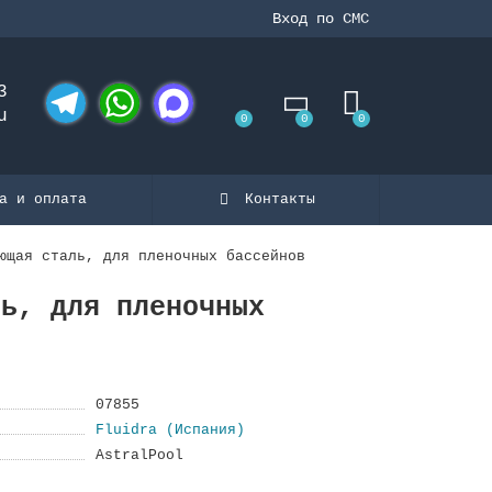
Вход по СМС
3
u
0
0
0
Telegram
WhatsApp
MAX
а и оплата
Контакты
ющая сталь, для пленочных бассейнов
ль, для пленочных
07855
Fluidra (Испания)
AstralPool