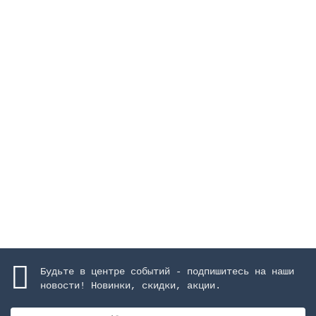
Лайнер ПВХ Renolit Alkorplan Relief, 1,65х25 м,
anty-slip, цвет светло-голубой
Закончился
6049 руб.
Закончился
Будьте в центре событий - подпишитесь на наши
новости! Новинки, скидки, акции.