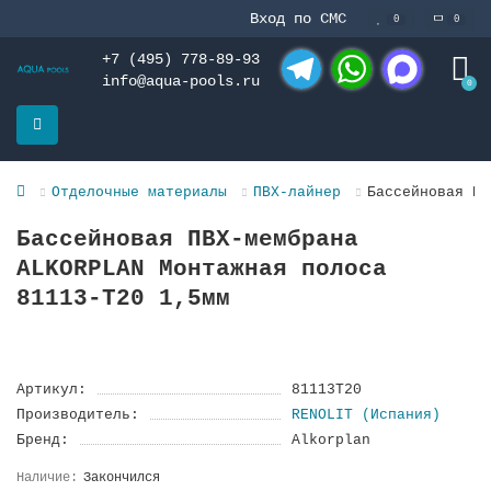
Вход по СМС
0
0
+7 (495) 778-89-93
info@aqua-pools.ru
0
Telegram
WhatsApp
MAX
Отделочные материалы
ПВХ-лайнер
Бассейновая ПВ
Бассейновая ПВХ-мембрана
ALKORPLAN Монтажная полоса
81113-T20 1,5мм
Артикул:
81113Т20
Производитель:
RENOLIT (Испания)
Бренд:
Alkorplan
Закончился