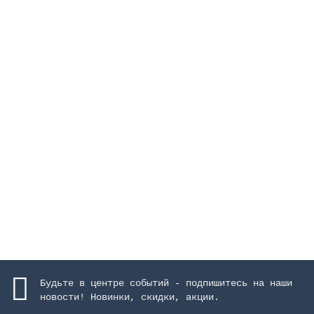
Группа вентильная из 5 электрических вентилей, 160
мм
Закончился
4139740 руб.
Закончился
Будьте в центре событий - подпишитесь на наши
новости! Новинки, скидки, акции.