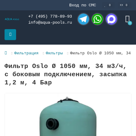
Вход по СМС
0
0
+7 (495) 778-89-93
info@aqua-pools.ru
0
Telegram
WhatsApp
MAX
Фильтрация
Фильтры
Фильтр Oslo Ø 1050 мм, 34 м
Фильтр Oslo Ø 1050 мм, 34 м3/ч,
с боковым подключением, засыпка
1,2 м, 4 Бар