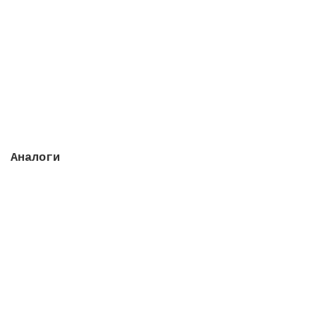
мм
Закончился
4178316 руб.
Закончился
Аналоги