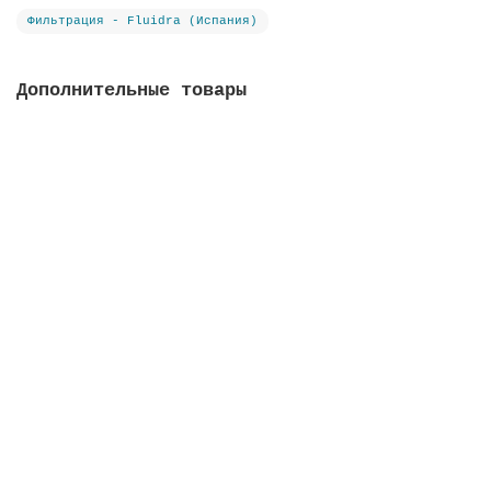
Фильтрация - Fluidra (Испания)
Дополнительные товары
Фильтрат стеклянный Active Clear Glass, фракция 3-
7 мм
В наличии