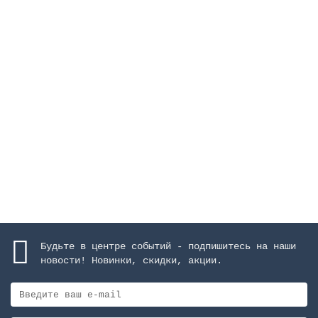
Фильтр Praga Ø 2350 мм, 175 м3/ч, с боковым
подключением, засыпка 1 м, 4 Бар
Закончился
3909701 руб.
Закончился
Будьте в центре событий - подпишитесь на наши
новости! Новинки, скидки, акции.