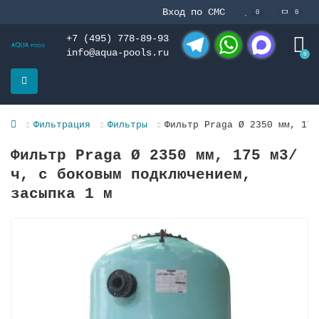
Вход по СМС
0
0
+7 (495) 778-89-93
info@aqua-pools.ru
0
Telegram
WhatsApp
MAX
Фильтрация
Фильтры
Фильтр Praga Ø 2350 мм, 175
Фильтр Praga Ø 2350 мм, 175 м3/
ч, с боковым подключением,
засыпка 1 м