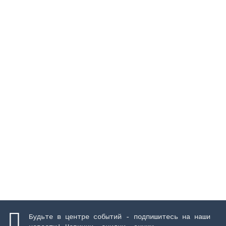
Группа вентильная из 5 электрических вентилей, 160
мм
Закончился
4139740 руб.
Закончился
Будьте в центре событий - подпишитесь на наши