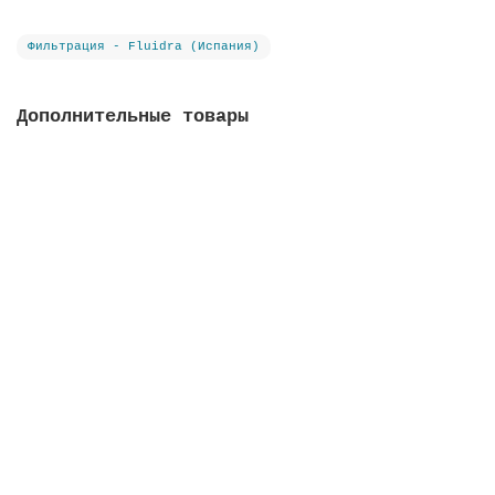
Фильтрация - Fluidra (Испания)
Дополнительные товары
Фильтрат стеклянный Active Clear Glass, фракция 3-
7 мм
В наличии