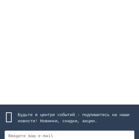
Фильтр Europe Ø 1400 мм, 46 м3/ч, с боковым
подключением, засыпка 1 м
Закончился
1297006 руб.
Закончился
Будьте в центре событий - подпишитесь на наши
новости! Новинки, скидки, акции.