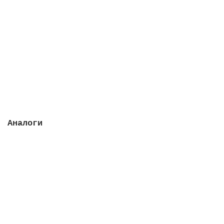
Группа вентильная из 5 электрических вентилей, 90
мм
Закончился
2377777 руб.
Закончился
Аналоги