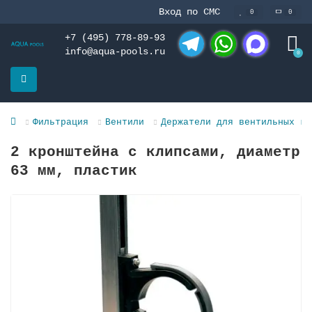
Вход по СМС
0
0
+7 (495) 778-89-93
info@aqua-pools.ru
0
Telegram
WhatsApp
MAX
Фильтрация
Вентили
Держатели для вентильных гр
2 кронштейна с клипсами, диаметр
63 мм, пластик