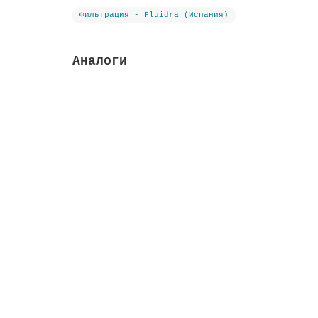
Фильтрация - Fluidra (Испания)
Аналоги
Кронштейн с клипсами и винтами, диаметр 16
Высота м:
0.09
Длина м:
0.38
Ширина м
Закончился