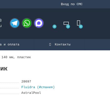
Вход по СМС
3
u
0
0
0
Telegram
WhatsApp
MAX
а и оплата
Контакты
 140 мм, пластик
тик
28697
Fluidra (Испания)
AstralPool