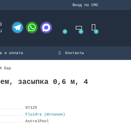
Вход по СМС
3
u
0
0
0
Telegram
WhatsApp
MAX
а и оплата
Контакты
4 Бар
ием, засыпка 0,6 м, 4
07125
Fluidra (Испания)
AstralPool