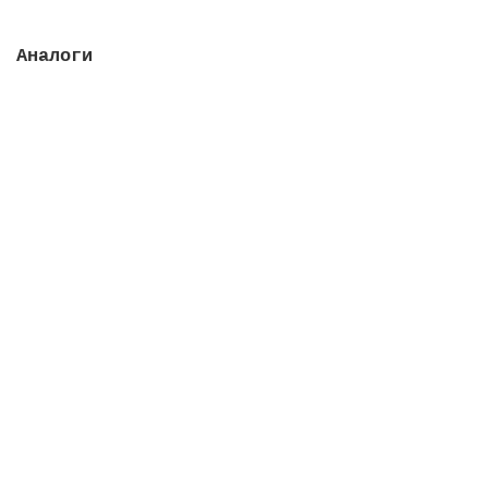
Аналоги
Фильтр Rodas Ø 1050 мм, 52 м3/ч, с боковым
подключением, засыпка 0,6 м, 4 Бар
Закончился