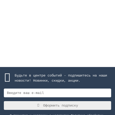
Решетка переливная, высота 35 мм, ширина 295 мм,
AISI-304
Закончился
47825 руб.
Закончился
Будьте в центре событий - подпишитесь на наши
новости! Новинки, скидки, акции.
Оформить подписку