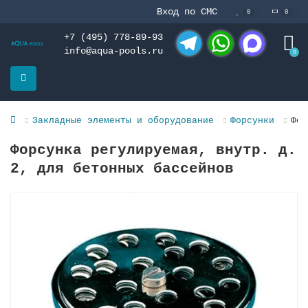
Вход по СМС
0
0
+7 (495) 778-89-93
info@aqua-pools.ru
0
Telegram
WhatsApp
MAX
Закладные элементы и оборудование
Форсунки
Фор
Форсунка регулируемая, внутр. д.
2, для бетонных бассейнов