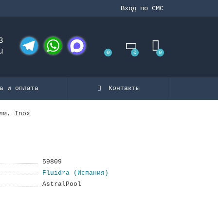
Вход по СМС
3
u
0
0
0
Telegram
WhatsApp
MAX
а и оплата
Контакты
лм, Inox
59809
Fluidra (Испания)
AstralPool