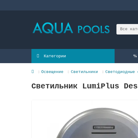
Все кат
Категории
Освещение
Светильники
Светодиодные 
Светильник LumiPlus Des