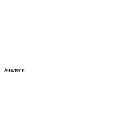
Группа вентильная из 5 электрических вентилей, 90
мм
Закончился
2399935 руб.
Закончился
Аналоги