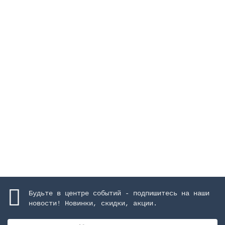
Фильтр Vic Ø 1200 мм, 45-56 м3/ч, с боковым
подключением, засыпка 1 м
Закончился
908076 руб.
Закончился
Будьте в центре событий - подпишитесь на наши
новости! Новинки, скидки, акции.