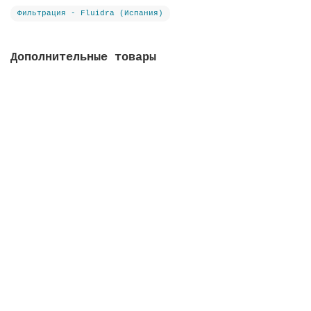
Фильтрация - Fluidra (Испания)
Дополнительные товары
Фильтрат стеклянный Active Clear Glass, фракция 3-
7 мм
В наличии