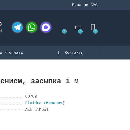
Вход по СМС
3
u
0
0
0
Telegram
WhatsApp
MAX
а и оплата
Контакты
чением, засыпка 1 м
00702
Fluidra (Испания)
AstralPool