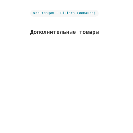
Фильтрация - Fluidra (Испания)
Дополнительные товары
Фильтрат стеклянный Active Clear Glass, фр
Высота м:
0.1
Длина м:
0.7
Ширина м:
0