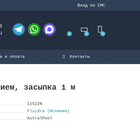
Вход по СМС
3
u
0
0
0
Telegram
WhatsApp
MAX
а и оплата
Контакты
нием, засыпка 1 м
11522N
Fluidra (Испания)
AstralPool