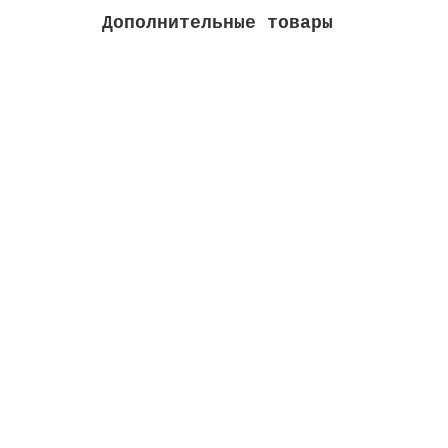
Дополнительные товары
Решетка донного слива, 200х200 мм, AISI-31
Высота м:
0.01
Длина м:
0.18
Ширина м
Закончился